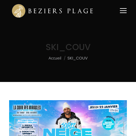
SKI_COUV
Vous êtes ici :
Accueil
SKI_COUV