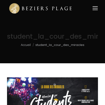
student_la_cour_des_mirac
Vous êtes ici :
Accueil
student_la_cour_des_miracles