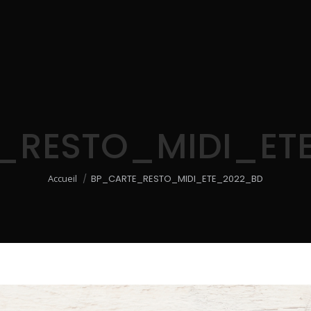
_RESTO_MIDI_ET
Vous êtes ici :
Accueil
BP_CARTE_RESTO_MIDI_ETE_2022_BD