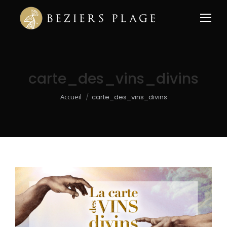
carte_des_vins_divins
Vous êtes ici :
Accueil
carte_des_vins_divins