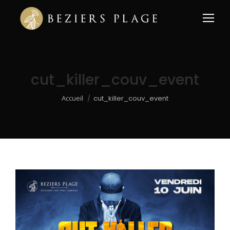
cut_killer_couv_event
Vous êtes ici :
Accueil
cut_killer_couv_event