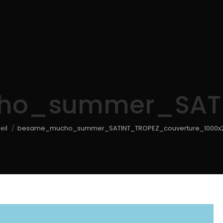
o_summer_SATIN
 êtes ici :
eil
besame_mucho_summer_SATINT_TROPEZ_couverture_1000x