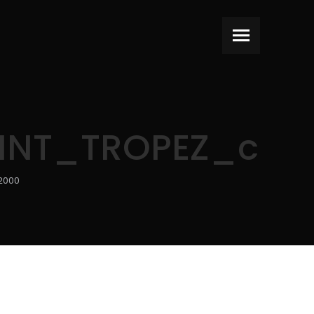
T_TROPEZ_couve
2000