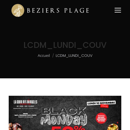
LCDM_LUNDI_COUV
Vous êtes ici :
Accueil
LCDM_LUNDI_COUV