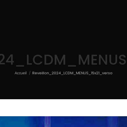
024_LCDM_MENUS
Vous êtes ici :
Accueil
Reveillon_2024_LCDM_MENUS_15x21_verso