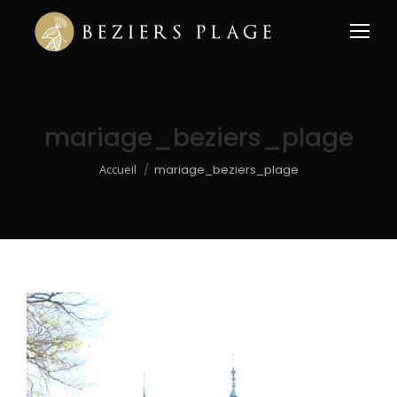
mariage_beziers_plage
Vous êtes ici :
Accueil
mariage_beziers_plage