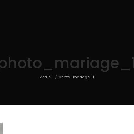
photo_mariage_
Vous êtes ici :
Accueil
photo_mariage_1