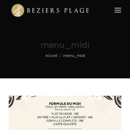
menu_midi
Vous êtes ici :
Accueil
menu_midi