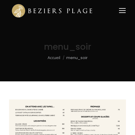
menu_soir
Vous êtes ici :
Accueil
menu_soir