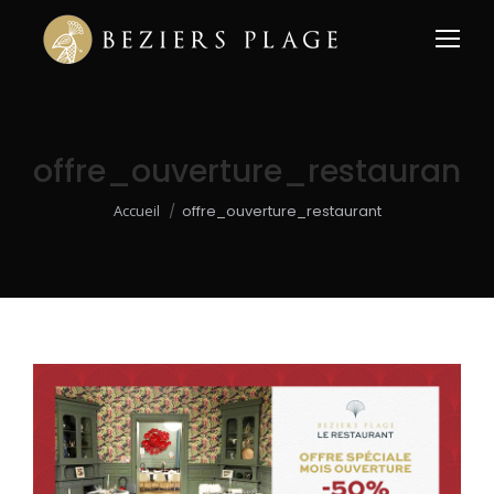
offre_ouverture_restaurant
Vous êtes ici :
Accueil
offre_ouverture_restaurant