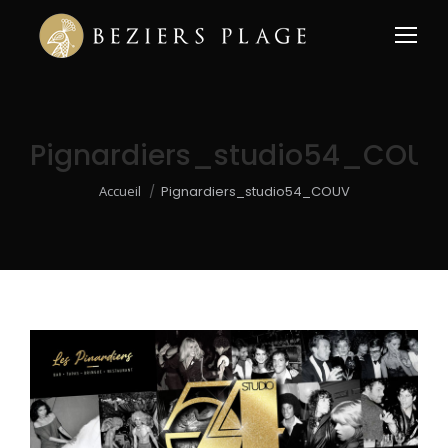
Pignardiers_studio54_COUV
Vous êtes ici :
Accueil
Pignardiers_studio54_COUV