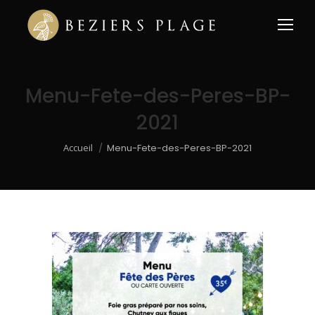
Menu-Fete-des-Peres-BP-
2021
Vous êtes ici :
Accueil
Menu-Fete-des-Peres-BP-2021