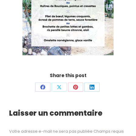
Share this post
Share
Share
Share
Share
on
on
on
on
Facebook
X
Pinterest
LinkedIn
Laisser un commentaire
Votre adresse e-mail ne sera pas publiée Champs requis